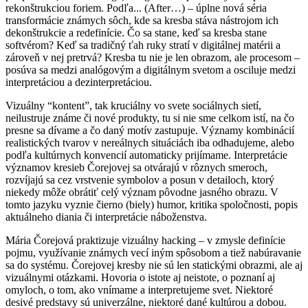
rekonštrukciou foriem. Podľa... (After…) – úplne nová séria
transformácie známych sôch, kde sa kresba stáva nástrojom ich
dekonštrukcie a redefinície. Čo sa stane, keď sa kresba stane
softvérom? Keď sa tradičný ťah ruky stratí v digitálnej matérii a
zároveň v nej pretrvá? Kresba tu nie je len obrazom, ale procesom –
posúva sa medzi analógovým a digitálnym svetom a osciluje medzi
interpretáciou a dezinterpretáciou.
Vizuálny “kontent”, tak kruciálny vo svete sociálnych sietí,
neilustruje známe či nové produkty, tu si nie sme celkom istí, na čo
presne sa dívame a čo daný motív zastupuje. Významy kombinácií
realistických tvarov v nereálnych situáciách iba odhadujeme, alebo
podľa kultúrnych konvencií automaticky prijímame. Interpretácie
významov kresieb Čorejovej sa otvárajú v rôznych smeroch,
rozvíjajú sa cez vrstvenie symbolov a posun v detailoch, ktorý
niekedy môže obrátiť celý význam pôvodne jasného obrazu. V
tomto jazyku vyznie čierno (biely) humor, kritika spoločnosti, popis
aktuálneho diania či interpretácie náboženstva.
Mária Čorejová praktizuje vizuálny hacking – v zmysle definície
pojmu, využívanie známych vecí iným spôsobom a tiež nabúravanie
sa do systému. Čorejovej kresby nie sú len statickými obrazmi, ale aj
vizuálnymi otázkami. Hovoria o istote aj neistote, o poznaní aj
omyloch, o tom, ako vnímame a interpretujeme svet. Niektoré
desivé predstavy sú univerzálne, niektoré dané kultúrou a dobou.