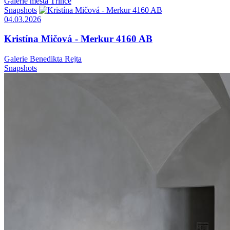
Galerie města Třince
Snapshots
04.03.2026
Kristína Mičová - Merkur 4160 AB
Galerie Benedikta Rejta
Snapshots