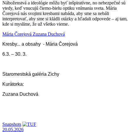
Náboženstvá a ideológie môžu byť inšpiratívne, no nebezpečné sú
vtedy, keď vnucujú čierno-bielu optiku vnímania sveta. Mária
Čorejová nás svojimi kresbami nabáda, aby sme sa nebáli
interpretovať, aby sme si kládli otázky a hľadali odpovede – aj tam,
kde si myslíme, že už všetko vieme.
Mária Čorejová
Zuzana Duchová
Kresby... a obsahy - Mária Čorejová
6.3. – 30. 3.
Staromestská galéria Zichy
Kurátorka:
Zuzana Duchová
Snapshots
20.05.2026