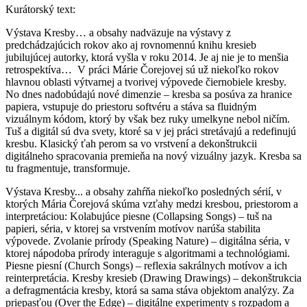
Kurátorský text:
Výstava Kresby… a obsahy nadväzuje na výstavy z
predchádzajúcich rokov ako aj rovnomennú knihu kresieb
jubilujúcej autorky, ktorá vyšla v roku 2014. Je aj nie je to menšia
retrospektíva… V práci Márie Čorejovej sú už niekoľko rokov
hlavnou oblasti výtvarnej a tvorivej výpovede čiernobiele kresby.
No dnes nadobúdajú nové dimenzie – kresba sa posúva za hranice
papiera, vstupuje do priestoru softvéru a stáva sa fluidným
vizuálnym kódom, ktorý by však bez ruky umelkyne nebol ničím.
Tuš a digitál sú dva svety, ktoré sa v jej práci stretávajú a redefinujú
kresbu. Klasický ťah perom sa vo vrstvení a dekonštrukcii
digitálneho spracovania premieňa na nový vizuálny jazyk. Kresba sa
tu fragmentuje, transformuje.
Výstava Kresby... a obsahy zahŕňa niekoľko posledných sérií, v
ktorých Mária Čorejová skúma vzťahy medzi kresbou, priestorom a
interpretáciou: Kolabujúce piesne (Collapsing Songs) – tuš na
papieri, séria, v ktorej sa vrstvením motívov narúša stabilita
výpovede. Zvolanie prírody (Speaking Nature) – digitálna séria, v
ktorej nápodoba prírody interaguje s algoritmami a technológiami.
Piesne piesní (Church Songs) – reflexia sakrálnych motívov a ich
reinterpretácia. Kresby kresieb (Drawing Drawings) – dekonštrukcia
a defragmentácia kresby, ktorá sa sama stáva objektom analýzy. Za
priepasťou (Over the Edge) – digitálne experimenty s rozpadom a