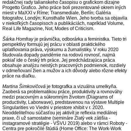
redakčnej rady talianskeho časopisu o grafickom dizajne
Progetto Grafico. Jeho práce boli prezentované okrem iných
miest v MaXXI v Ríme; Transmediale, Berlín; Galéria
fotografov, Londýn; Kunsthalle Wien. Jeho tvorba sa objavila
v niekoľkých časopisoch a publikáciách, napríklad Volume,
Real Life Magazine, Not, Modes of Criticism.
Šárka Homfray
je právnička, odborárka a feministka. Tieto tri
perspektívy formujú jej prácu v oblasti praktického
uplatňovania práva, výskumu a žurnalistiky. V roku 2020
študovala dopady pandémie na rodovú rovnosť, najmä
pokiaľ ide o český trh práce. Jej predchádzajúca práca
obsahuje analýzu neistých pracovných podmienok, rozdiely
v odmeňovaní žien a mužov a ich dôvody alebo rôzne efekty
práce na diaľku.
Martina Šimkovičová
je fotografka a vizuálna umelkyňa.
Zaoberá sa problematikou práce, produktivity a rovnováhy
medzi pracovným a súkromným životom (Diagrams of
productivity, Laborwave), predstavenou na výstave Multiple
Singularities vo Viedni v priestore xhibit v r. 2020.
Neoddeliteľnou súčasťou jej aktivít je reflexia mediálnej
praxe, či už samostatne (semináre Zlatý vek zátišia -
instagramové stratégie - VŠVU 2019) alebo v rámci Roboty -
Centra pre pokročilé štúdiá (Home Office: The Work-Work