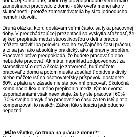
domácej kancelárie, potom by pravdepodobne veľmi málo
zamestnanci pracovalo z domu - ešte oveľa menej ako v
skutočnosti - pretože zamestnávatelia by si to jednoducho
nemohli dovoliť.
Druhá otázka, ktorú dostávam veľmi často, sa týka pracovnej
doby. V predchádzajúcej prezentácii sa vyskytla sťažnosť, že
aj keď prepínate medzi starostlivosťou o deti a prácou,
môžete stráviť iba polovicu svojho zvyčajného času prácou,
a to sa javí ako absolútny praktický, ako aj právny problém.
Pracovné právo predpokladá, že budete pracovať alebo
nebudete pracovať. Ak máte, napríklad zodpovednosť za
starostlivosť o deti a škola je zatvorená, buď môžete
pracovať z domu a potom musíte zosúladiť obidve aktivity,
alebo môžete ísť na ošetrovateľský príspevok, dostanete
60% z platu a v zásade nie ste povinní pracovať. Skutočná
kombinácia flexibilného prepínania medzi týmito dvoma
usporiadaniami však neexistuje, že by ste pracovali 60%
-70% svojho obvyklého pracovného času za ten istý plat a
kompenzovali to neskôr. Zákon túto situáciu jednoducho
nepozná.
„Máte všetko, čo treba na prácu z domu?“