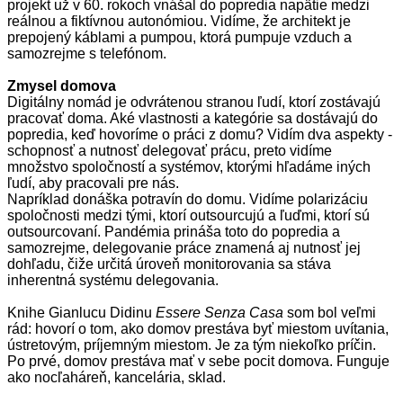
projekt už v 60. rokoch vnášal do popredia napätie medzi
reálnou a fiktívnou autonómiou. Vidíme, že architekt je
prepojený káblami a pumpou, ktorá pumpuje vzduch a
samozrejme s telefónom.
Zmysel domova
Digitálny nomád je odvrátenou stranou ľudí, ktorí zostávajú
pracovať doma. Aké vlastnosti a kategórie sa dostávajú do
popredia, keď hovoríme o práci z domu? Vidím dva aspekty -
schopnosť a nutnosť delegovať prácu, preto vidíme
množstvo spoločností a systémov, ktorými hľadáme iných
ľudí, aby pracovali pre nás.
Napríklad donáška potravín do domu. Vidíme polarizáciu
spoločnosti medzi tými, ktorí outsourcujú a ľuďmi, ktorí sú
outsourcovaní. Pandémia prináša toto do popredia a
samozrejme, delegovanie práce znamená aj nutnosť jej
dohľadu, čiže určitá úroveň monitorovania sa stáva
inherentná systému delegovania.
Knihe Gianlucu Didinu
Essere Senza Casa
som bol veľmi
rád: hovorí o tom, ako domov prestáva byť miestom uvítania,
ústretovým, príjemným miestom. Je za tým niekoľko príčin.
Po prvé, domov prestáva mať v sebe pocit domova. Funguje
ako nocľaháreň, kancelária, sklad.