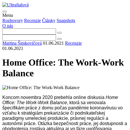
Menu
Rozhovory
Recenzie
Články
Snapshots
O nás
Martina Šimkovičová
01.06.2021
Recenzie
01.06.2021
Home Office: The Work-Work
Balance
Koncom novembra 2020 prebehla online diskusia
Home
Office: The Work-Work Balance
, ktorá sa venovala
špecifikám práce z domu počas pandémie koronavírusu vo
vzťahu k stratégiám prekarizácie či podnikateľskej
paradigmy umeleckej produkcie, právnej regulácii a
autonómii práce. Otázka bezpečnosti práce, jej dostupnosti a
ohodnotenia zostáva aktuálna aj vo fáze uvoľňovania