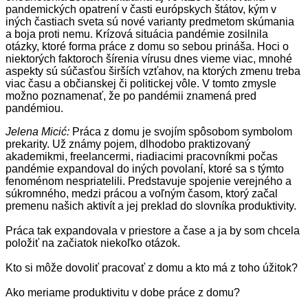
pandemických opatrení v časti európskych štátov, kým v
iných častiach sveta sú nové varianty predmetom skúmania
a boja proti nemu. Krízová situácia pandémie zosilnila
otázky, ktoré forma práce z domu so sebou prináša. Hoci o
niektorých faktoroch šírenia vírusu dnes vieme viac, mnohé
aspekty sú súčasťou širších vzťahov, na ktorých zmenu treba
viac času a občianskej či politickej vôle. V tomto zmysle
možno poznamenať, že po pandémii znamená pred
pandémiou.
Jelena Micić:
Práca z domu je svojím spôsobom symbolom
prekarity. Už známy pojem, dlhodobo praktizovaný
akademikmi, freelancermi, riadiacimi pracovníkmi počas
pandémie expandoval do iných povolaní, ktoré sa s týmto
fenoménom nespriatelili. Predstavuje spojenie verejného a
súkromného, medzi prácou a voľným časom, ktorý začal
premenu našich aktivít a jej preklad do slovníka produktivity.
Práca tak expandovala v priestore a čase a ja by som chcela
položiť na začiatok niekoľko otázok.
Kto si môže dovoliť pracovať z domu a kto má z toho úžitok?
Ako meriame produktivitu v dobe práce z domu?