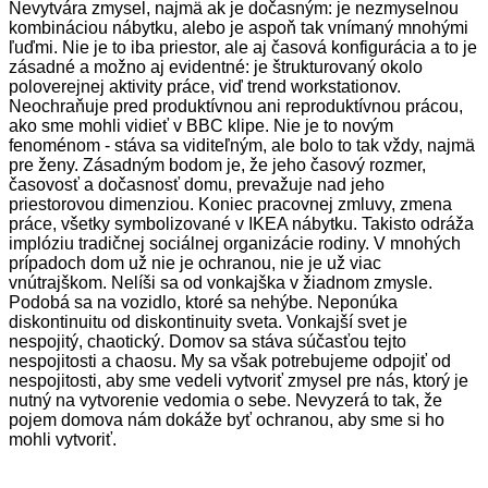
Nevytvára zmysel, najmä ak je dočasným: je nezmyselnou
kombináciou nábytku, alebo je aspoň tak vnímaný mnohými
ľuďmi. Nie je to iba priestor, ale aj časová konfigurácia a to je
zásadné a možno aj evidentné: je štrukturovaný okolo
poloverejnej aktivity práce, viď trend workstationov.
Neochraňuje pred produktívnou ani reproduktívnou prácou,
ako sme mohli vidieť v BBC klipe. Nie je to novým
fenoménom - stáva sa viditeľným, ale bolo to tak vždy, najmä
pre ženy. Zásadným bodom je, že jeho časový rozmer,
časovosť a dočasnosť domu, prevažuje nad jeho
priestorovou dimenziou. Koniec pracovnej zmluvy, zmena
práce, všetky symbolizované v IKEA nábytku. Takisto odráža
implóziu tradičnej sociálnej organizácie rodiny.
V mnohých
prípadoch dom už nie je ochranou, nie je už viac
vnútrajškom. Nelíši sa od vonkajška v žiadnom zmysle.
Podobá sa na vozidlo, ktoré sa nehýbe. Neponúka
diskontinuitu od diskontinuity sveta. Vonkajší svet je
nespojitý, chaotický. Domov sa stáva súčasťou tejto
nespojitosti a chaosu. My sa však potrebujeme odpojiť od
nespojitosti, aby sme vedeli vytvoriť zmysel pre nás, ktorý je
nutný na vytvorenie vedomia o sebe. Nevyzerá to tak, že
pojem domova nám dokáže byť ochranou, aby sme si ho
mohli vytvoriť.