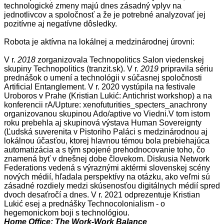
technologické zmeny majú dnes zásadný vplyv na
jednotlivcov a spoločnosť a že je potrebné analyzovať jej
pozitívne aj negatívne dôsledky.
Robota je aktívna na lokálnej a medzinárodnej úrovni:
V r.
2018
zorganizovala Technopolitics Salon viedenskej
skupiny Technopolitics (tranzit.sk). V r.
2019
pripravila sériu
prednášok o umení a technológii v súčasnej spoločnosti
Artificial Entanglement. V r. 2020 vystúpila na festivale
Uroboros v Prahe (Kristian Lukić: Antichrist workshop) a na
konferencii rA/Upture: xenofuturities_specters_anachrony
organizovanou skupinou Ado/aptive vo Viedni.V tom istom
roku prebehla aj skupinová výstava Human Sovereignty
(Ľudská suverenita v Pistoriho Paláci s medzinárodnou aj
lokálnou účasťou, ktorej hlavnou témou bola prebiehajúca
automatizácia a s tým spojené prehodnocovanie toho, čo
znamená byť v dnešnej dobe človekom. Diskusia Network
Federations vedená s výraznými aktérmi slovenskej scény
nových médií, hľadala perspektívy na otázku, ako veľmi sú
zásadné rozdiely medzi skúsenosťou digitálnych médií spred
dvoch desaťročí a dnes. V r. 2021 odprezentuje Kristian
Lukić esej a prednášky Technocolonialism - o
hegemonickom boji s technológiou.
Home Office: The Work-Work Balance