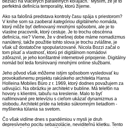
bežiaci na viacerých paralelných koľajach.” Myslím, že je to
perfektná definícia temporality, ktorú žijeme.
Ako sa falošná predstava kontroly času spája s priestorom?
V knihe som sa zaoberal
kategóriou digitálneho nomáda,
ktorý môže byť definovaný mnohými spôsobmi, ale je to
vlastne pracovník, ktorý cestuje. Je to trochu obscénna
definícia, nie? Vieme, že v dnešnej dobe máme nomadizmus
nanútený, takže použitie tohto slova je trochu zvláštne, je
však už dostatočne spopularizované. Nicola Bozzi začal o
tom písať a vlastnosť, ktorú pri digitálnom nomádovi
zdôraznil, je jeho konštantné internetové pripojenie. Digitálny
nomád bol teda forsírovaný mnohými online službami.
Jeho pôvod však môžeme istým spôsobom vysledovať ku
provokatívnemu projektu rakúskeho architekta Hansa
Holleina Mobiles Büro z r. 1969, ktorý dodnes považujem za
udivujúci. Na obrázku je architekt v bubline. Má telefón na
hovory s klientmi, tabuľu na kreslenie. Malo to byť
nafilmované pre televíziu s cieľom ukázať dynamizmus a
slobodu. Architekt príde na letisko súkromným lietadlom -
myšlienka túlania sa svetom.
Čo však vidíme dnes s pandémiou v mysli je druh
depresívneho pocitu sebaizolácie, neviditeľnú klietku. Tento