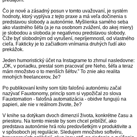
Čo je nové a zásadný posun v tomto uvažovaní, je systém
hodnoty, ktorý vyplýva z tejto praxe a má veľa dočinenia s
predstavou slobody a autonómie. Myšlienka samého seba
ako vlastného šéfa (a je na osobnom zvážení, do akej miery)
je slobodou a sloboda je negatívnou predstavou slobody.
Čiže byť slobodným od vyrušení, nepríjemností, od vlastného
cieľa. Fakticky je to začiatkom vnímania druhých ľudí ako
prekážok.
Jeden humoristický účet na Instagrame to zhrnul nasledovne:
„OK, v poriadku, prestal som pracovať pre Neho, šéfa a teraz
mám množstvo o to menších šéfov.” To znie ako realita
mnohých freelancerov, že?
Po publikovaní knihy som túto falošnú autonómiu začal
nazývať Fauxtonomy, princíp som si vypožičal zo slova
Fauxtomation - falošná automatizácia - obidve fungujú na
papieri, ale nie v reálnom živote, že?
V knihe sa dotýkam dvoch dimenzií života, konkrétne času a
priestoru. Na tomto mieste by som chcel priblížiť, ako
predstava autonómie hrá rolu predovšetkým v produktivite a
v spôsoboch jej regulácie. Sledujem množstvo softvéru,