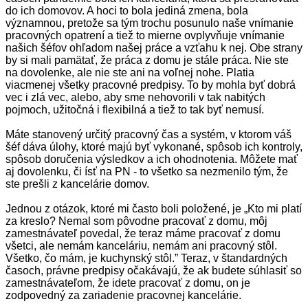
do ich domovov. A hoci to bola jediná zmena, bola
významnou, pretože sa tým trochu posunulo naše vnímanie
pracovných opatrení a tiež to mierne ovplyvňuje vnímanie
našich šéfov ohľadom našej práce a vzťahu k nej. Obe strany
by si mali pamätať, že práca z domu je stále práca. Nie ste
na dovolenke, ale nie ste ani na voľnej nohe. Platia
viacmenej všetky pracovné predpisy. To by mohla byť dobrá
vec i zlá vec, alebo, aby sme nehovorili v tak nabitých
pojmoch, užitočná i flexibilná a tiež to tak byť nemusí.
Máte stanovený určitý pracovný čas a systém, v ktorom váš
šéf dáva úlohy, ktoré majú byť vykonané, spôsob ich kontroly,
spôsob doručenia výsledkov a ich ohodnotenia. Môžete mať
aj dovolenku, či ísť na PN - to všetko sa nezmenilo tým, že
ste prešli z kancelárie domov.
Jednou z otázok, ktoré mi často boli položené, je „Kto mi platí
za kreslo? Nemal som pôvodne pracovať z domu, môj
zamestnávateľ povedal, že teraz máme pracovať z domu
všetci, ale nemám kanceláriu, nemám ani pracovný stôl.
Všetko, čo mám, je kuchynský stôl.” Teraz, v štandardných
časoch, právne predpisy očakávajú, že ak budete súhlasiť so
zamestnávateľom, že idete pracovať z domu, on je
zodpovedný za zariadenie pracovnej kancelárie.