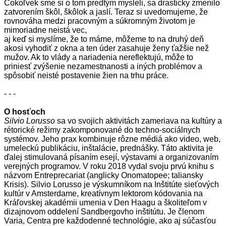
Čokoľvek sme si o tom predtým mysleli, sa drasticky zmenilo
zatvorením škôl, škôlok a jaslí. Teraz si uvedomujeme, že
rovnováha medzi pracovným a súkromným životom je
mimoriadne neistá vec,
aj keď si myslíme, že to máme, môžeme to na druhý deň
akosi vyhodiť z okna a ten úder zasahuje ženy ťažšie než
mužov. Ak to vlády a nariadenia nereflektujú, môže to
priniesť zvýšenie nezamestnanosti a iných problémov a
spôsobiť neisté postavenie žien na trhu práce.
- - -
O hosťoch
Silvio Lorusso
sa vo svojich aktivitách zameriava na kultúry a
rétorické režimy zakomponované do techno-sociálnych
systémov. Jeho prax kombinuje rôzne médiá ako video, web,
umeleckú publikáciu, inštalácie, prednášky. Táto aktivita je
ďalej stimulovaná písaním esejí, výstavami a organizovaním
verejných programov. V roku 2018 vydal svoju prvú knihu s
názvom Entreprecariat (anglicky Onomatopee; taliansky
Krisis). Silvio Lorusso je výskumníkom na Inštitúte sieťových
kultúr v Amsterdame, kreatívnym lektorom kódovania na
Kráľovskej akadémii umenia v Den Haagu a školiteľom v
dizajnovom oddelení Sandbergovho inštitútu. Je členom
Varia, Centra pre každodenné technológie, ako aj súčasťou