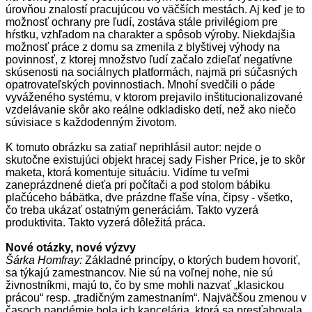
úrovňou znalostí pracujúcou vo väčších mestách. Aj keď je to
možnosť ochrany pre ľudí, zostáva stále privilégiom pre
hŕstku, vzhľadom na charakter a spôsob výroby. Niekdajšia
možnosť práce z domu sa zmenila z blyštivej výhody na
povinnosť, z ktorej množstvo ľudí začalo zdieľať negatívne
skúsenosti na sociálnych platformách, najmä pri súčasných
opatrovateľských povinnostiach. Mnohí svedčili o páde
vyváženého systému, v ktorom prejavilo inštitucionalizované
vzdelávanie skôr ako reálne odkladisko detí, než ako niečo
súvisiace s každodenným životom.
K tomuto obrázku sa zatiaľ neprihlásil autor: nejde o
skutočne existujúci objekt hracej sady Fisher Price, je to skôr
maketa, ktorá komentuje situáciu. Vidíme tu veľmi
zaneprázdnené dieťa pri počítači a pod stolom bábiku
plačúceho bábätka, dve prázdne fľaše vína, čipsy - všetko,
čo treba ukázať ostatným generáciám. Takto vyzerá
produktivita. Takto vyzerá dôležitá práca.
Nové otázky, nové výzvy
Šárka Homfray:
Základné princípy, o ktorých budem hovoriť,
sa týkajú zamestnancov. Nie sú na voľnej nohe, nie sú
živnostníkmi, majú to, čo by sme mohli nazvať „klasickou
prácou“ resp. „tradičným zamestnaním“. Najväčšou zmenou v
časoch pandémie bola ich kancelária, ktorá sa presťahovala