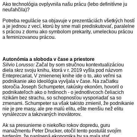
Ako technológia ovplyvnila našu prácu (lebo definitívne ju
neuľahčila)?
Potreba regulácie sa objavuje v prezentáciách všetkých hostí
a je jednou z vecí, ktorú by sme mali prediskutovať, paralelne
s prácou z domu ako symbolom prekarity, umeleckou prácou
a feminizovanou prácou.
Autonómia a sloboda v čase a priestore
Silvio Lorusso:
Začal by som stručnou kontextualizáciou
diela skrz svoju knihu, ktorá v r. 2019 vyšla pod názvom
Enteprecariat, V zmienenej knihe ide o to, ako veľmi sa
podnikanie ako ideológia vyvíjala v čase. Na začiatku
storočia Joseph Schumpeter, rakúsky ekonóm, hovoril o
podnikateľoch ako o hrdinoch - o jednotlivcoch čeliacich
rizikám bez strachu, so schopnosťou vysporiadať sa so
zmenami. Schumpeter sa však takisto zmienil, že podnikanie
nie je pre masy, ale pre malú elitu, ešte menšiu než elitu
vynálezcov a takzvaných inovátorov.
Ak sa presunieme o niekoľko rokov dopredu, guru
manažmentu Peter Drucker, otočil tento postulát svojím
tvrdením, že naplnená ekonomika by sa mala stať