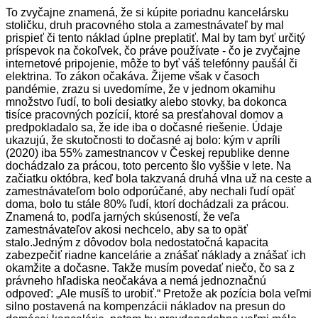
To zvyčajne znamená, že si kúpite poriadnu kancelársku
stoličku, druh pracovného stola a zamestnávateľ by mal
prispieť či tento náklad úplne preplatiť. Mal by tam byť určitý
príspevok na čokoľvek, čo práve používate - čo je zvyčajne
internetové pripojenie, môže to byť váš telefónny paušál či
elektrina. To zákon očakáva. Žijeme však v časoch
pandémie, zrazu si uvedomíme, že v jednom okamihu
množstvo ľudí, to boli desiatky alebo stovky, ba dokonca
tisíce pracovných pozícií, ktoré sa presťahoval domov a
predpokladalo sa, že ide iba o dočasné riešenie. Údaje
ukazujú, že skutočnosti to dočasné aj bolo: kým v apríli
(2020) iba 55% zamestnancov v Českej republike denne
dochádzalo za prácou, toto percento šlo vyššie v lete. Na
začiatku októbra, keď bola takzvaná druhá vlna už na ceste a
zamestnávateľom bolo odporúčané, aby nechali ľudí opäť
doma, bolo tu stále 80% ľudí, ktorí dochádzali za prácou.
Znamená to, podľa jarných skúseností, že veľa
zamestnávateľov akosi nechcelo, aby sa to opäť
stalo.Jedným z dôvodov bola nedostatočná kapacita
zabezpečiť riadne kancelárie a znášať náklady a znášať ich
okamžite a dočasne. Takže musím povedať niečo, čo sa z
právneho hľadiska neočakáva a nemá jednoznačnú
odpoveď: „Ale musíš to urobiť.“ Pretože ak pozícia bola veľmi
silno postavená na kompenzácii nákladov na presun do