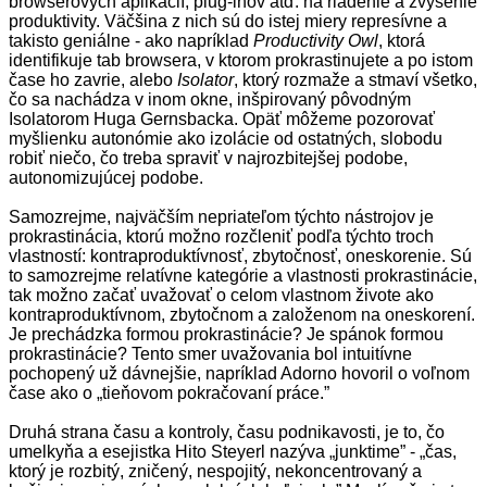
browserových aplikácií, plug-inov atď. na riadenie a zvýšenie
produktivity. Väčšina z nich sú do istej miery represívne a
takisto geniálne - ako napríklad
Productivity Owl
, ktorá
identifikuje tab browsera, v ktorom prokrastinujete a po istom
čase ho zavrie, alebo
Isolator
, ktorý rozmaže a stmaví všetko,
čo sa nachádza v inom okne, inšpirovaný pôvodným
Isolatorom Huga Gernsbacka. Opäť môžeme pozorovať
myšlienku autonómie ako izolácie od ostatných, slobodu
robiť niečo, čo treba spraviť v najrozbitejšej podobe,
autonomizujúcej podobe.
Samozrejme, najväčším nepriateľom týchto nástrojov je
prokrastinácia, ktorú možno rozčleniť podľa týchto troch
vlastností: kontraproduktívnosť, zbytočnosť, oneskorenie. Sú
to samozrejme relatívne kategórie a vlastnosti prokrastinácie,
tak možno začať uvažovať o celom vlastnom živote ako
kontraproduktívnom, zbytočnom a založenom na oneskorení.
Je prechádzka formou prokrastinácie? Je spánok formou
prokrastinácie? Tento smer uvažovania bol intuitívne
pochopený už dávnejšie, napríklad Adorno hovoril o voľnom
čase ako o „tieňovom pokračovaní práce.”
Druhá strana času a kontroly, času podnikavosti, je to, čo
umelkyňa a esejistka Hito Steyerl nazýva „junktime” - „čas,
ktorý je rozbitý, zničený, nespojitý, nekoncentrovaný a