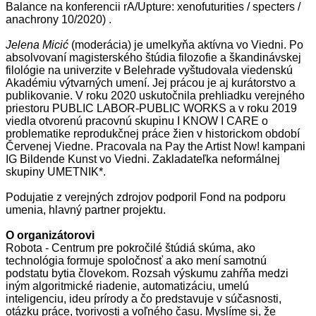
Balance na konferencii rA/Upture: xenofuturities / specters /
anachrony 10/2020) .
Jelena Micić
(moderácia) je umelkyňa aktívna vo Viedni. Po
absolvovaní magisterského štúdia filozofie a škandinávskej
filológie na univerzite v Belehrade vyštudovala viedenskú
Akadémiu výtvarných umení. Jej prácou je aj kurátorstvo a
publikovanie. V roku 2020 uskutočnila prehliadku verejného
priestoru PUBLIC LABOR-PUBLIC WORKS a v roku 2019
viedla otvorenú pracovnú skupinu I KNOW I CARE o
problematike reprodukčnej práce žien v historickom období
Červenej Viedne. Pracovala na Pay the Artist Now! kampani
IG Bildende Kunst vo Viedni. Zakladateľka neformálnej
skupiny UMETNIK*.
Podujatie z verejných zdrojov podporil Fond na podporu
umenia, hlavný partner projektu.
O organizátorovi
Robota - Centrum pre pokročilé štúdiá skúma, ako
technológia formuje spoločnosť a ako mení samotnú
podstatu bytia človekom. Rozsah výskumu zahŕňa medzi
iným algoritmické riadenie, automatizáciu, umelú
inteligenciu, ideu prírody a čo predstavuje v súčasnosti,
otázku práce, tvorivosti a voľného času. Myslíme si, že