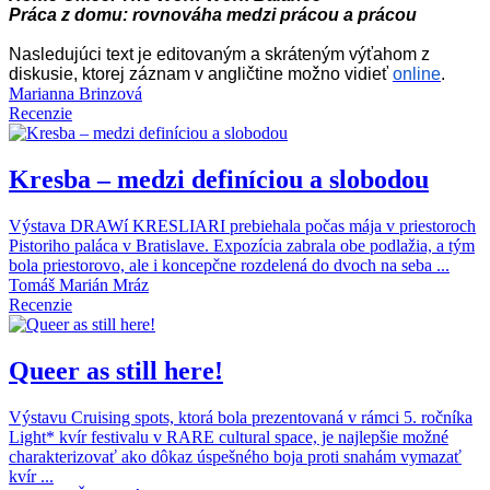
Práca z domu: rovnováha medzi prácou a prácou
Nasledujúci text je editovaným a skráteným výťahom z
diskusie, ktorej záznam v angličtine možno vidieť
online
.
Marianna Brinzová
Recenzie
Kresba – medzi definíciou a slobodou
Výstava DRAWí KRESLIARI prebiehala počas mája v priestoroch
Pistoriho paláca v Bratislave. Expozícia zabrala obe podlažia, a tým
bola priestorovo, ale i koncepčne rozdelená do dvoch na seba
...
Tomáš Marián Mráz
Recenzie
Queer as still here!
Výstavu Cruising spots, ktorá bola prezentovaná v rámci 5. ročníka
Light* kvír festivalu v RARE cultural space, je najlepšie možné
charakterizovať ako dôkaz úspešného boja proti snahám vymazať
kvír
...