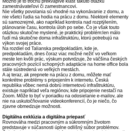
Možno je to trochu prekvapivé klásť takúto otázku
zamestnávateľovi či zamestnancovi.
Nie všetky povolania sú vhodné na vykonávanie z domu, a
nie všetci ľudia sa hodia na prácu z domu. Niektoré elementy
sú samozrejmé, ako napríklad kontrola nad rozptýlením,
plánovanie času, kontrola úloh po sebe. Čo je však touto
otázkou skutočne myslené, je praktický problém:len málo
ľudí má skutočne doma infraštruktúru, ktorú potrebujú na
výkon svojej práce.
Na rozdiel od Talianska predpokladám, kde je,
predpokladám, dnes čoraz viac možné nežiť vo veľkom
meste len kvôli prác, výskum potvrdzuje, že väčšina českých
pracovných pozícií schopných adaptácie na home office bola
stále sústredená vo veľkých mestách.
A aj teraz, ak prepnete na prácu z domu, môžete mať
konkrétne problémy s pripojením k internetu. Česká
republika vôbec nemá dobrú internetovú infraštruktúru,
existuje napríklad veľa regiónov, kde pripojenie nestačí na
Zoom. Môže to byť v poriadku na odosielanie e-mailov, ale
nie na uskutočňovanie videokonferencií, čo je niečo, čo
zjavne obmedzuje možnosti.
Digitálna exklúzia a digitálna priepasť
Rovnováha medzi pracovným a súkromným životom
predstavuje v súčasnosti úplne odlišný súbor problémov.