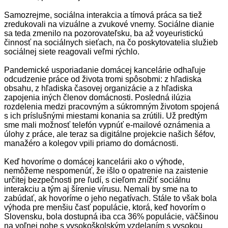
Samozrejme, sociálna interakcia a tímová práca sa tiež
zredukovali na vizuálne a zvukové vnemy. Sociálne dianie
sa teda zmenilo na pozorovateľsku, ba až voyeuristickú
činnosť na sociálnych sieťach, na čo poskytovatelia služieb
sociálnej siete reagovali veľmi rýchlo.
Pandemické usporiadanie domácej kancelárie odhaľuje
odcudzenie práce od života tromi spôsobmi: z hľadiska
obsahu, z hľadiska časovej organizácie a z hľadiska
zapojenia iných členov domácnosti. Posledná ilúzia
rozdelenia medzi pracovným a súkromným životom spojená
s ich príslušnými miestami konania sa zrútili. Už predtým
sme mali možnosť telefón vypnúť e-mailové oznámenia a
úlohy z práce, ale teraz sa digitálne projekcie našich šéfov,
manažéro a kolegov vpili priamo do domácnosti.
Keď hovoríme o domácej kancelárii ako o výhode,
nemôžeme nespomenúť, že išlo o opatrenie na zaistenie
určitej bezpečnosti pre ľudí, s cieľom znížiť sociálnu
interakciu a tým aj šírenie vírusu. Nemali by sme na to
zabúdať, ak hovoríme o jeho negatívach. Stále to však bola
výhoda pre menšiu časť populácie, ktorá, keď hovorím o
Slovensku, bola dostupná iba cca 36% populácie, väčšinou
na voľnej nohe s vysokoškolským vzdelaním s vysokou