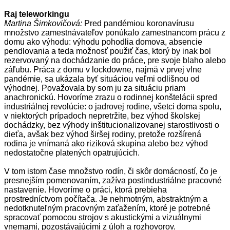
Raj teleworkingu
Martina Šimkovičová:
Pred pandémiou koronavírusu
množstvo zamestnávateľov ponúkalo zamestnancom prácu z
domu ako výhodu: výhodu pohodlia domova, absencie
pendlovania a teda možnosť použiť čas, ktorý by inak bol
rezervovaný na dochádzanie do práce, pre svoje blaho alebo
záľubu. Práca z domu v lockdowne, najmä v prvej vlne
pandémie, sa ukázala byť situáciou veľmi odlišnou od
výhodnej. Považovala by som ju za situáciu priam
anachronickú. Hovoríme zrazu o rodinnej konštelácii spred
industriálnej revolúcie: o jadrovej rodine, všetci doma spolu,
v niektorých prípadoch nepretržite, bez výhod školskej
dochádzky, bez výhody inštitucionalizovanej starostlivosti o
dieťa, avšak bez výhod širšej rodiny, pretože rozšírená
rodina je vnímaná ako riziková skupina alebo bez výhod
nedostatočne platených opatrujúcich.
V tom istom čase množstvo rodín, či skôr domácností, čo je
presnejším pomenovaním, zažíva postindustriálne pracovné
nastavenie. Hovoríme o práci, ktorá prebieha
prostredníctvom počítača. Je nehmotným, abstraktným a
nedotknuteľným pracovným zaťažením, ktoré je potrebné
spracovať pomocou strojov s akustickými a vizuálnymi
vnemami, pozostávajúcimi z úloh a rozhovorov.