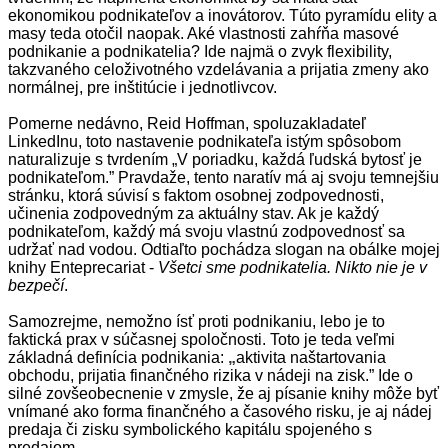
ekonomikou podnikateľov a inovátorov. Túto pyramídu elity a
masy teda otočil naopak. Aké vlastnosti zahŕňa masové
podnikanie a podnikatelia? Ide najmä o zvyk flexibility,
takzvaného celoživotného vzdelávania a prijatia zmeny ako
normálnej, pre inštitúcie i jednotlivcov.
Pomerne nedávno, Reid Hoffman, spoluzakladateľ
LinkedInu, toto nastavenie podnikateľa istým spôsobom
naturalizuje s tvrdením „V poriadku, každá ľudská bytosť je
podnikateľom.” Pravdaže, tento naratív má aj svoju temnejšiu
stránku, ktorá súvisí s faktom osobnej zodpovednosti,
učinenia zodpovedným za aktuálny stav. Ak je každý
podnikateľom, každý má svoju vlastnú zodpovednosť sa
udržať nad vodou. Odtiaľto pochádza slogan na obálke mojej
knihy Enteprecariat -
Všetci sme podnikatelia. Nikto nie je v
bezpečí
.
Samozrejme, nemožno ísť proti podnikaniu, lebo je to
faktická prax v súčasnej spoločnosti. Toto je teda veľmi
základná definícia podnikania:
„
aktivita naštartovania
obchodu, prijatia finančného rizika v nádeji na zisk.” Ide o
silné zovšeobecnenie v zmysle, že aj písanie knihy môže byť
vnímané ako forma finančného a časového risku, je aj nádej
predaja či zisku symbolického kapitálu spojeného s
predajom.