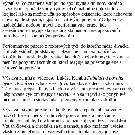
Pýtajú sa: čo znamená vstúpiť do spolubytia s druhom, ktorého
jazyk tvoria vibrácie vody, rytmy tela či náhodné trajektórie v
krajine? Ako sa možno učiť zo spôsobov existencie, ktoré nehovoria
slovami, ale stopami, signálmi a citlivými pohybmi? Odpovede
nadobúdajú podobu hravej a performatívnej praxe, kde
stelesňovanie funguje ako metóda skúmania – nie opakovaním
prírody, ale jej spoločným prežívaním.
Performatívne púzdro z roxorových tyčí, do ktorého môže diváčka
či divák vstúpiť, predstavuje stelesnenie panciera potočníka.
Konštrukcia nesie logiku vrstvenia a dočasnej ochrany: telo v nej sa
mení na pohyblivú schránku, ktorá reaguje na priestor galérie a
zároveň ho pretvára.
Výstava zahŕňa aj videoesej Lukáša Karabu
Fabulačná povaha
bytosti
, ktorá sa nechala viesť (dvojkanálové video, 16:30 min).
Táto práca prepája fakty s fikciou a v lesnom prostredí vytvára etudy
inšpirované cyklom májky fialovej. Telo sa tu javí ako pohyblivé
médium – miesto stretávania a premeny v kontakte s okolím.
Výstava vytvára priestor na kultivovanie empatie, objavovanie
nových foriem medzi-druhového porozumenia a prežívanie
krehkého spolubytia, v ktorom sa ukazuje aj symbióza a závislosť.
Vzťah človeka a chrobáka sa tu naznačuje ako možnosť uvidieť
vlastnú zraniteľnosť a uvažovať o tom, do akej miery je naše