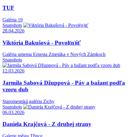
TUF
Galéria 19
Snapshots
28.04.2026
Viktória Bakušová - Povol(n)iť
Galéria umenia Ernesta Zmetáka v Nových Zámkoch
Snapshots
12.03.2026
Jarmila Sabová Džuppová - Páv a bažant podľa
vzoru dub
Staromestská galéria Zichy
Snapshots
06.03.2026
Daniela Krajčová - Z druhej strany
Galerie města Třince