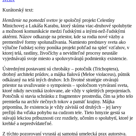
Kurátorský text:
Hemženie na pomedzí svetov
je spoločný projekt Celestíny
Minichovej a Lukáša Karabu, ktorý skúma viac-druhové spolubytie
a možnosti komunikácie medzi ľudskými a inými-než-ľudskými
aktérmi. Názov odkazuje na priestor, kde sa rodia nové väzby a
premenlivé formy spolunažívania. Namiesto predstavy sveta ako
výlučne ľudskej scény ponúka projekt pohľad na spleť vzťahov, v
ktorej telá, rastliny, živočíchy a neviditeľné procesy neustále
vyjednávajú svoje miesto a spoluvytvárajú podmienky existencie.
Ústrednými postavami sú chrobáky – potočník (Trichoptera),
drobný architekt prúdov, a májka fialová (Meloe violaceus), pútnik
odkázaný na telá iných druhov. Ich životné stratégie otvárajú
priestor na uvažovanie o sympoiesis – spoločnom vytváraní sveta,
ktoré nikdy nevzniká izolovane, ale vždy v spletitých prepojeniach.
Potočník si stavia schránku z fragmentov prostredia, čím sa jeho telo
premieňa na archív riečnych tokov a pamäť krajiny. Májka
pripomína, že existencia je vždy závislá od druhých – jej larvy
prežijú iba vďaka pohybu na cudzom tele. Tieto hmyzie gestá sa
stávajú lekciou príbuznosti cez rozdiely, učením o spolubytí, ktoré je
krehké a nepredvídateľné.
Z týchto pozorovaní vyrastá aj samotná umelecká prax autorstva.