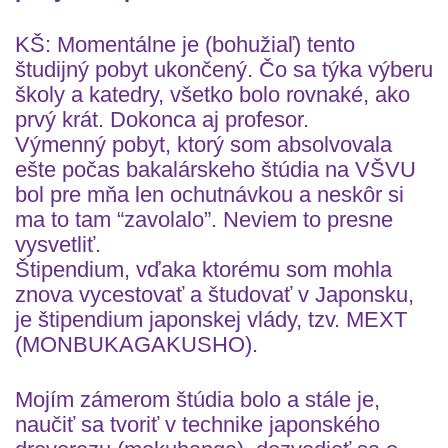
KŠ: Momentálne je (bohužiaľ) tento
študijný pobyt ukončený. Čo sa týka výberu
školy a katedry, všetko bolo rovnaké, ako
prvý krát. Dokonca aj profesor.
Výmenný pobyt, ktorý som absolvovala
ešte počas bakalárskeho štúdia na VŠVU
bol pre mňa len ochutnávkou a neskôr si
ma to tam “zavolalo”. Neviem to presne
vysvetliť.
Štipendium, vďaka ktorému som mohla
znova vycestovať a študovať v Japonsku,
je štipendium japonskej vlády, tzv. MEXT
(MONBUKAGAKUSHO).
Mojím zámerom štúdia bolo a stále je,
naučiť sa tvoriť v technike japonského