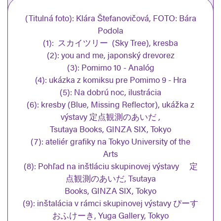
(Titulná foto): Klára Štefanovičová, FOTO: Bára
Podola
(1): スカイツリー (Sky Tree), kresba
(2): you and me, japonský drevorez
(3):
Pomimo 10 - Analóg
(4):
ukázka z komiksu pre Pomimo 9 - Hra
(5):
Na dobrú noc, ilustrácia
(6): kresby (Blue, Missing Reflector), ukážka z
výstavy 定点観測のあいだ ,
Tsutaya Books, GINZA SIX, Tokyo
(7):
ateliér grafiky na Tokyo University of the
Arts
(8): Pohľad na inštláciu skupinovej výstavy 定
点観測のあいだ, Tsutaya
Books, GINZA SIX, Tokyo
(9):
inštalácia v rámci skupinovej výstavy ぴーす
おふけーき, Yuga Gallery, Tokyo