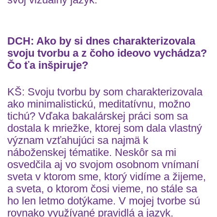
DCH: Ako by si dnes charakterizovala
svoju tvorbu a z čoho ideovo vychádza?
Čo ťa inšpiruje?
KŠ: Svoju tvorbu by som charakterizovala
ako minimalistickú, meditatívnu, možno
tichú? Vďaka bakalárskej práci som sa
dostala k mriežke, ktorej som dala vlastný
význam vzťahujúci sa najmä k
náboženskej tématike. Neskôr sa mi
osvedčila aj vo svojom osobnom vnímaní
sveta v ktorom sme, ktorý vidíme a žijeme,
a sveta, o ktorom čosi vieme, no stále sa
ho len letmo dotýkame. V mojej tvorbe sú
rovnako využívané pravidlá a jazyk.