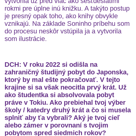
vytvorila už pred viac ako šesťdesiatimi
rokmi pre úplne inú knižku. A takýto postup
je presný opak toho, ako knihy obvykle
vznikajú. Na základe Soninho príbehu som
do procesu neskôr vstúpila ja a vytvorila
som ilustrácie.
DCH: V roku 2022 si odišla na
zahraničný študijný pobyt do Japonska,
ktorý by mal ešte pokračovať. V tejto
krajine si sa však neocitla prvý krát. Už
ako študentka si absolvovala pobyt
práve v Tokiu. Ako prebiehal tvoj výber
školy / katedry druhý krát a čo si musela
splniť aby ťa vybrali? Aký je tvoj cieľ
alebo zámer v porovnaní s tvojim
pobytom spred siedmich rokov?