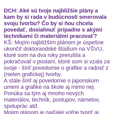
DCH: Aké sú tvoje najbližšie plány a
kam by si rada v budúcnosti smerovala
svoju tvorbu? Čo by si ňou chcela
povedať, dosiahnuť prípadne s akými
technikami či materiálmi pracovať?
KŠ: Mojím najbližším plánom je úspešne
ukončiť doktorandské štúdium na VŠVU,
ktoré som na dva roky prerušila a
pokračovať v poslaní, ktoré som si vzala za
svoje - šíriť povedomie o grafike a radosť z
(nielen grafickej) tvorby.
A stále šíriť aj povedomie o japonskom
umení a grafike na škole aj mimo nej.
Ponúka sa tým aj mnoho nových
materiálov, techník, postupov, námetov,
spoluprác atď.
Mojim plánom je naďalej voľne tvoriť aj