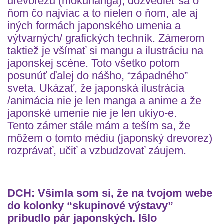
drevorezu (mokuhanga), dozvedieť sa o
ňom čo najviac a to nielen o ňom, ale aj
iných formách japonského umenia a
výtvarných/ grafických techník. Zámerom
taktiež je všímať si mangu a ilustráciu na
japonskej scéne. Toto všetko potom
posunúť ďalej do nášho, “západného”
sveta. Ukázať, že japonská ilustrácia
/animácia nie je len manga a anime a že
japonské umenie nie je len ukiyo-e.
Tento zámer stále mám a teším sa, že
môžem o tomto médiu (japonský drevorez)
rozprávať, učiť a vzbudzovať záujem.
DCH: Všimla som si, že na tvojom webe
do kolonky “skupinové výstavy”
pribudlo pár japonských. Išlo