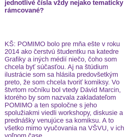
jednotlivé čísla vždy nejako tematicky
rámcované?
KŠ: POMIMO bolo pre mňa ešte v roku
2014 ako čerstvú študentku na katedre
Grafiky a iných médií niečo, čoho som
chcela byť súčasťou. Aj na štúdium
ilustrácie som sa hlásila predovšetkým
preto, že som chcela tvoriť komiksy. Vo
štvrtom ročníku bol vtedy Dávid Marcin,
ktorého by som nazvala zakladateľom
POMIMO a ten spoločne s jeho
spolužiakmi viedli workshopy, diskusie a
prednášky venujúce sa komiksu. A to
všetko mimo vyučovania na VŠVU, v ich
voľnom čase.