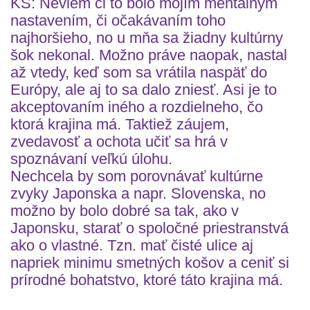
KŠ: Neviem či to bolo mojím mentálnym
nastavením, či očakávaním toho
najhoršieho, no u mňa sa žiadny kultúrny
šok nekonal. Možno práve naopak, nastal
až vtedy, keď som sa vrátila naspäť do
Európy, ale aj to sa dalo zniesť. Asi je to
akceptovaním iného a rozdielneho, čo
ktorá krajina má. Taktiež záujem,
zvedavosť a ochota učiť sa hrá v
spoznávaní veľkú úlohu.
Nechcela by som porovnávať kultúrne
zvyky Japonska a napr. Slovenska, no
možno by bolo dobré sa tak, ako v
Japonsku, starať o spoločné priestranstvá
ako o vlastné. Tzn. mať čisté ulice aj
napriek minimu smetných košov a ceniť si
prírodné bohatstvo, ktoré táto krajina má.