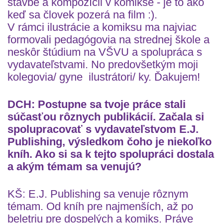
stavbe a kompozícii v komikse - je to ako
keď sa človek pozerá na film :).
V rámci ilustrácie a komiksu ma najviac
formovali pedagógovia na strednej škole a
neskôr štúdium na VŠVU a spolupráca s
vydavateľstvami. No predovšetkým moji
kolegovia/ gyne ilustrátori/ ky. Ďakujem!
DCH: Postupne sa tvoje práce stali
súčasťou rôznych publikácií. Začala si
spolupracovať s vydavateľstvom E.J.
Publishing, výsledkom čoho je niekoľko
kníh. Ako si sa k tejto spolupráci dostala
a akým témam sa venujú?
KŠ: E.J. Publishing sa venuje rôznym
témam. Od kníh pre najmenších, až po
beletriu pre dospelých a komiks. Práve