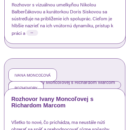
Rozhovor s vizuálnou umelkyňou Nikolou
Balberčákovou a kurátorkou Doris Siskovou sa
sústreďuje na priblíženie ich spoluprác. Cieľom je
hlbšie nazrieť na ich vnútornú dynamiku, prístup k
...
práci a
IVANA MONCOĽOVÁ
ROZHOVORY
Rozhovor Ivany Moncoľovej s
Richardom Marcom
Všetko to nové, čo prichádza, ma neustále núti
obzerať sa späť a prehodnocovať rôzne spôsoby