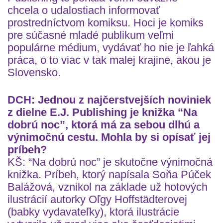
chcela o udalostiach informovať
prostredníctvom komiksu. Hoci je komiks
pre súčasné mladé publikum veľmi
populárne médium, vydávať ho nie je ľahká
práca, o to viac v tak malej krajine, akou je
Slovensko.
DCH: Jednou z najčerstvejších noviniek
z dielne E.J. Publishing je knižka “Na
dobrú noc”, ktorá má za sebou dlhú a
výnimočnú cestu. Mohla by si opísať jej
príbeh?
KŠ: “Na dobrú noc” je skutočne výnimočná
knižka. Príbeh, ktorý napísala Soňa Púček
Balážová, vznikol na základe už hotových
ilustrácií autorky Oľgy Hoffstädterovej
(babky vydavateľky), ktorá ilustrácie