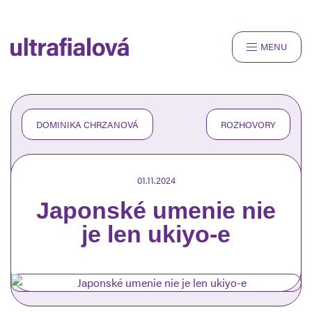
MENU
ROZHOVORY
RECENZIE
ČLÁNKY
DOMINIKA CHRZANOVÁ
ROZHOVORY
SNAPSHOTS
O NÁS
01.11.2024
Japonské umenie nie
je len ukiyo-e