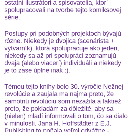
ostatní ilustrátori a spisovatelia, ktorí
spolupracovali na tvorbe tejto komiksovej
série.
Postupy pri podobných projektoch bývajú
rôzne. Niekedy je dvojica (scenárista +
výtvarník), ktorá spolupracuje ako jeden,
niekedy sa až pri spolupráci zoznamujú
dvaja (alebo viacerí) individuáli a niekedy
je to zase úplne inak :).
Témou tejto knihy bolo 30. výročie Nežnej
revolúcie a zaujala ma najmä preto, že
samotnú revolúciu som nezažila a taktiež
preto, že pokladám za dôležité, aby sa
(nielen) mladí informovali o tom, čo sa dialo
v minulosti. Jana H. Hoffstädter z E.J.
Publishing to poňala veľmi odvážne -