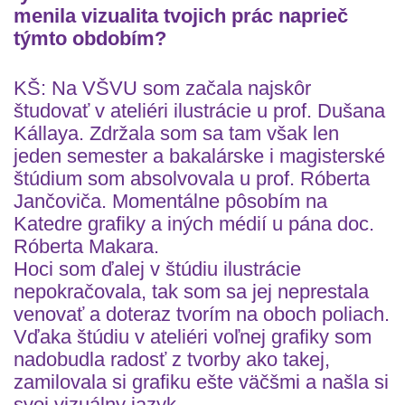
menila vizualita tvojich prác naprieč
týmto obdobím?
KŠ: Na VŠVU som začala najskôr
študovať v ateliéri ilustrácie u prof. Dušana
Kállaya. Zdržala som sa tam však len
jeden semester a bakalárske i magisterské
štúdium som absolvovala u prof. Róberta
Jančoviča. Momentálne pôsobím na
Katedre grafiky a iných médií u pána doc.
Róberta Makara.
Hoci som ďalej v štúdiu ilustrácie
nepokračovala, tak som sa jej neprestala
venovať a doteraz tvorím na oboch poliach.
Vďaka štúdiu v ateliéri voľnej grafiky som
nadobudla radosť z tvorby ako takej,
zamilovala si grafiku ešte väčšmi a našla si
svoj vizuálny jazyk.