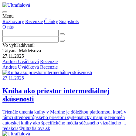
Menu
Rozhovory
Recenzie
Články
Snapshots
O nás
Vo vyhľadávaní:
Tatyana Makletsova
27.11.2025
Andrea Uváčiková
Recenzie
Andrea Uváčiková
Recenzie
27.11.2025
Kniha ako priestor intermediálnej
skúsenosti
Trienále umenia knihy v Martine je dôležitou platformou, ktorá v
rámci stredoeurópskeho priestoru systematicky mapuje fenomén
autorskej knihy ako špecifického média súčasného vizuálneho
...
redakcia@ultrafialova.sk