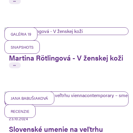
GALÉRIA 19
SNAPSHOTS
11.08.2025
Martina Rötlingová - V ženskej koži
...
JANA BABUŠIAKOVÁ
RECENZIE
23.10.2024
Slovenské umenie na veľtrhu