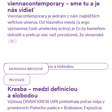
viennacontemporary – sme tu a je
nás vidieť
Viennacontemporary je jedným z nám najbližších
veľtrhov umenia. Od hlavného mesta (a ergo
významnej časti umeleckej scény) je čo by kameňom
dohodil a preto je viac než prirodzené, že slovenské
...
MARIANNA BRINZOVÁ
RECENZIE
08.07.2026
Kresba – medzi definíciou
a slobodou
Výstava DRAWí KRESLIARI prebiehala počas mája v
priestoroch Pistoriho paláca v Bratislave. Expozícia