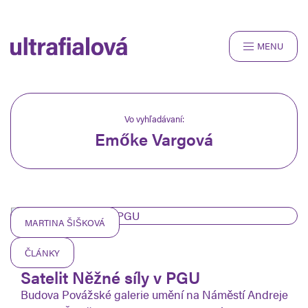
MENU
ROZHOVORY
RECENZIE
ČLÁNKY
Vo vyhľadávaní:
Emőke Vargová
SNAPSHOTS
O NÁS
MARTINA ŠIŠKOVÁ
ČLÁNKY
10.10.2024
Satelit Něžné síly v PGU
Budova Povážské galerie umění na Náměstí Andreje