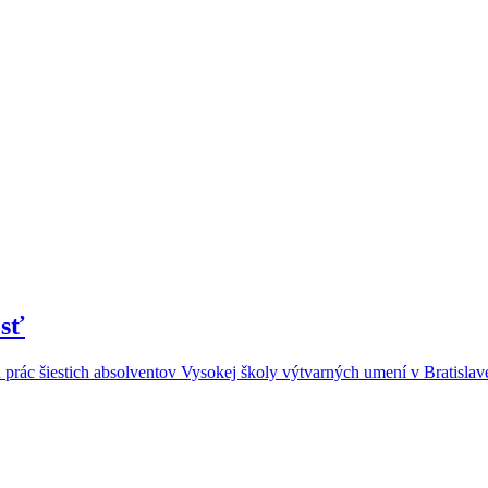
osť
prác šiestich absolventov Vysokej školy výtvarných umení v Bratislave,