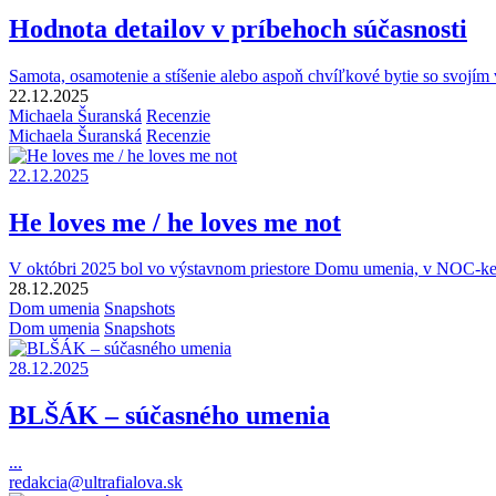
Hodnota detailov v príbehoch súčasnosti
Samota, osamotenie a stíšenie alebo aspoň chvíľkové bytie so svojím 
22.12.2025
Michaela Šuranská
Recenzie
Michaela Šuranská
Recenzie
22.12.2025
He loves me / he loves me not
V októbri 2025 bol vo výstavnom priestore Domu umenia, v NOC-ke (
28.12.2025
Dom umenia
Snapshots
Dom umenia
Snapshots
28.12.2025
BLŠÁK – súčasného umenia
...
redakcia@ultrafialova.sk