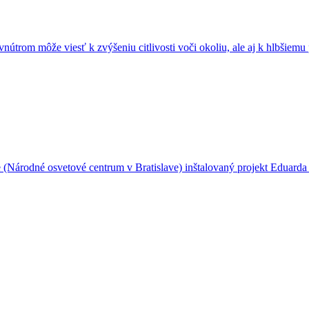
vnútrom môže viesť k zvýšeniu citlivosti voči okoliu, ale aj k hlbšie
Národné osvetové centrum v Bratislave) inštalovaný projekt Eduarda 