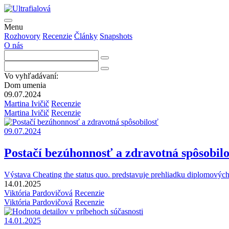
Menu
Rozhovory
Recenzie
Články
Snapshots
O nás
Vo vyhľadávaní:
Dom umenia
09.07.2024
Martina Ivičič
Recenzie
Martina Ivičič
Recenzie
09.07.2024
Postačí bezúhonnosť a zdravotná spôsobil
Výstava Cheating the status quo. predstavuje prehliadku diplomových 
14.01.2025
Viktória Pardovičová
Recenzie
Viktória Pardovičová
Recenzie
14.01.2025