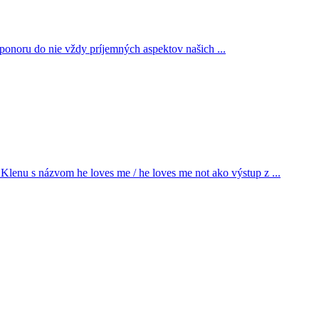
mu ponoru do nie vždy príjemných aspektov našich
...
Klenu s názvom he loves me / he loves me not ako výstup z
...