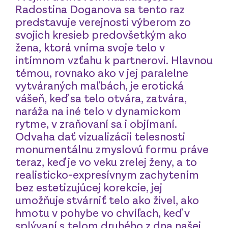
Radostina Doganova sa tento raz
predstavuje verejnosti výberom zo
svojich kresieb predovšetkým ako
žena, ktorá vníma svoje telo v
intímnom vzťahu k partnerovi. Hlavnou
témou, rovnako ako v jej paralelne
vytváraných maľbách, je erotická
vášeň, keď sa telo otvára, zatvára,
naráža na iné telo v dynamickom
rytme, v zraňovaní sa i objímaní.
Odvaha dať vizualizácii telesnosti
monumentálnu zmyslovú formu práve
teraz, keď je vo veku zrelej ženy, a to
realisticko-expresívnym zachytením
bez estetizujúcej korekcie, jej
umožňuje stvárniť telo ako živel, ako
hmotu v pohybe vo chvíľach, keď v
splývaní s telom druhého z dna našej