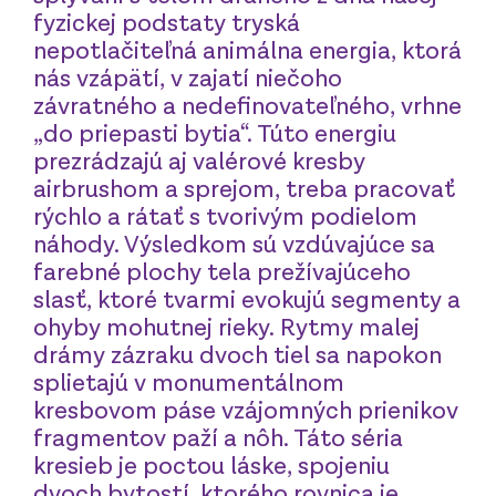
fyzickej podstaty tryská
nepotlačiteľná animálna energia, ktorá
nás vzápätí, v zajatí niečoho
závratného a nedefinovateľného, vrhne
„do priepasti bytia“. Túto energiu
prezrádzajú aj valérové kresby
airbrushom a sprejom, treba pracovať
rýchlo a rátať s tvorivým podielom
náhody. Výsledkom sú vzdúvajúce sa
farebné plochy tela prežívajúceho
slasť, ktoré tvarmi evokujú segmenty a
ohyby mohutnej rieky. Rytmy malej
drámy zázraku dvoch tiel sa napokon
splietajú v monumentálnom
kresbovom páse vzájomných prienikov
fragmentov paží a nôh. Táto séria
kresieb je poctou láske, spojeniu
dvoch bytostí, ktorého rovnica je