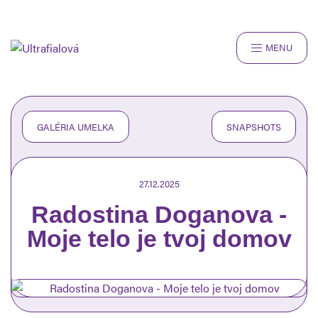
MENU
ROZHOVORY
RECENZIE
ČLÁNKY
GALÉRIA UMELKA
SNAPSHOTS
SNAPSHOTS
O NÁS
27.12.2025
Radostina Doganova -
Moje telo je tvoj domov