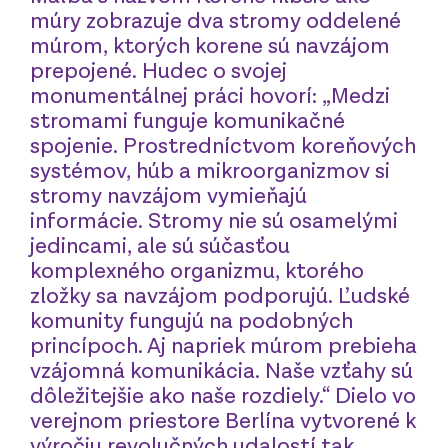
múry zobrazuje dva stromy oddelené
múrom, ktorých korene sú navzájom
prepojené. Hudec o svojej
monumentálnej práci hovorí: „Medzi
stromami funguje komunikačné
spojenie. Prostredníctvom koreňových
systémov, húb a mikroorganizmov si
stromy navzájom vymieňajú
informácie. Stromy nie sú osamelými
jedincami, ale sú súčasťou
komplexného organizmu, ktorého
zložky sa navzájom podporujú. Ľudské
komunity fungujú na podobných
princípoch. Aj napriek múrom prebieha
vzájomná komunikácia. Naše vzťahy sú
dôležitejšie ako naše rozdiely.“ Dielo vo
verejnom priestore Berlína vytvorené k
výročiu revolučných udalostí tak