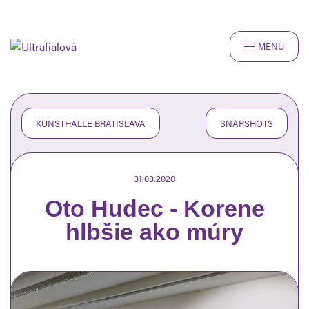
MENU
ROZHOVORY
RECENZIE
ČLÁNKY
KUNSTHALLE BRATISLAVA
SNAPSHOTS
SNAPSHOTS
O NÁS
31.03.2020
Oto Hudec - Korene
hlbšie ako múry