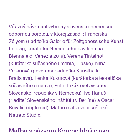
Víťazný návrh bol vybraný slovensko-nemeckou
odbornou porotou, v ktorej zasadli: Franciska
Zólyom (riaditeľka Galerie für Zeitgenössische Kunst
Leipzig, kurátorka Nemeckého pavilónu na
Biennale di Venezia 2019), Verena Tintelnot
(kurátorka súčasného umenia, Lipsko), Nina
Vrbanová (poverená riaditeľka Kunsthalle
Bratislava), Lenka Kukurová (kurátorka a teoretička
súčasného umenia), Peter Lizák (veľvyslanec
Slovenskej republiky v Nemecku), Ivo Hanuš
(riaditeľ Slovenského inštitútu v Berlíne) a Oscar
Buvalič (diplomat). Maľbu realizovalo košické
Natreto Studio.
Maľba s názvom Korene hlbšie ako