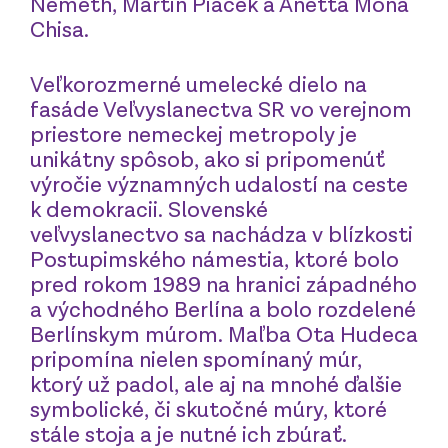
Németh, Martin Piaček a Anetta Mona
Chisa.
Veľkorozmerné umelecké dielo na
fasáde Veľvyslanectva SR vo verejnom
priestore nemeckej metropoly je
unikátny spôsob, ako si pripomenúť
výročie významných udalostí na ceste
k demokracii. Slovenské
veľvyslanectvo sa nachádza v blízkosti
Postupimského námestia, ktoré bolo
pred rokom 1989 na hranici západného
a východného Berlína a bolo rozdelené
Berlínskym múrom. Maľba Ota Hudeca
pripomína nielen spomínaný múr,
ktorý už padol, ale aj na mnohé ďalšie
symbolické, či skutočné múry, ktoré
stále stoja a je nutné ich zbúrať.