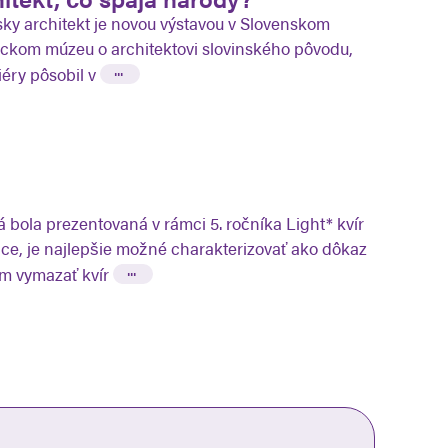
sky architekt je novou výstavou v Slovenskom
kom múzeu o architektovi slovinského pôvodu,
...
iéry pôsobil v
á bola prezentovaná v rámci 5. ročníka Light* kvír
pace, je najlepšie možné charakterizovať ako dôkaz
...
ám vymazať kvír