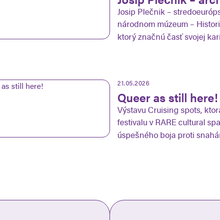
Josip Plečnik – stredoeuróp
národnom múzeum – Historic
ktorý značnú časť svojej kar
21.05.2026
Queer as still here!
Výstavu Cruising spots, ktor
festivalu v RARE cultural s
úspešného boja proti snah