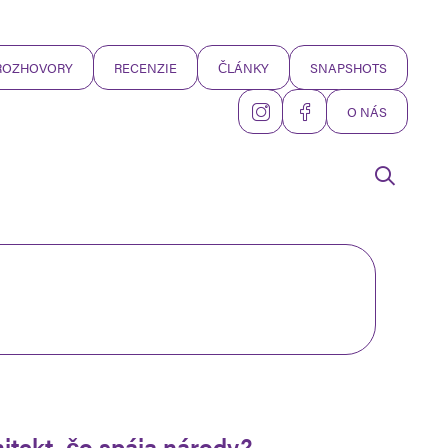
ROZHOVORY
RECENZIE
ČLÁNKY
SNAPSHOTS
O NÁS
hitekt, čo spája národy?