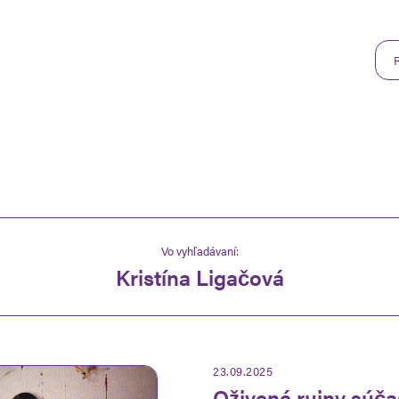
Vo vyhľadávaní:
Kristína Ligačová
23.09.2025
Oživené ruiny súča