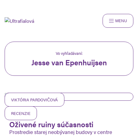
MENU
ROZHOVORY
RECENZIE
ČLÁNKY
Vo vyhľadávaní:
Jesse van Epenhuijsen
SNAPSHOTS
O NÁS
VIKTÓRIA PARDOVIČOVÁ
RECENZIE
23.09.2025
Oživené ruiny súčasnosti
Prostredie starej neobývanej budovy v centre