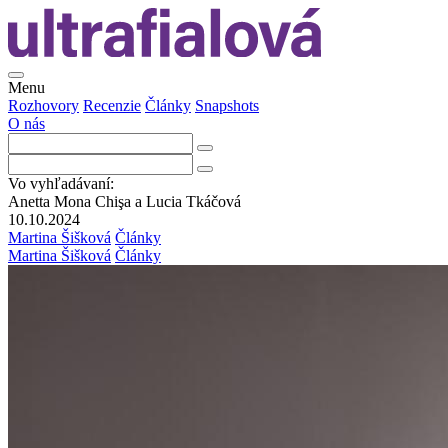
Menu
Rozhovory
Recenzie
Články
Snapshots
O nás
Vo vyhľadávaní:
Anetta Mona Chişa a Lucia Tkáčová
10.10.2024
Martina Šišková
Články
Martina Šišková
Články